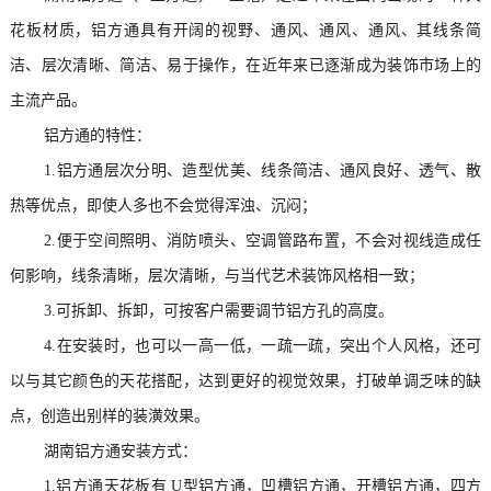
花板材质，铝方通具有开阔的视野、通风、通风、通风、其线条简
洁、层次清晰、简洁、易于操作，在近年来已逐渐成为装饰市场上的
主流产品。
铝方通的特性：
1.铝方通层次分明、造型优美、线条简洁、通风良好、透气、散
热等优点，即使人多也不会觉得浑浊、沉闷；
2.便于空间照明、消防喷头、空调管路布置，不会对视线造成任
何影响，线条清晰，层次清晰，与当代艺术装饰风格相一致；
3.可拆卸、拆卸，可按客户需要调节铝方孔的高度。
4.在安装时，也可以一高一低，一疏一疏，突出个人风格，还可
以与其它颜色的天花搭配，达到更好的视觉效果，打破单调乏味的缺
点，创造出别样的装潢效果。
湖南铝方通安装方式：
1.铝方通天花板有 U型铝方通，凹槽铝方通，开槽铝方通，四方